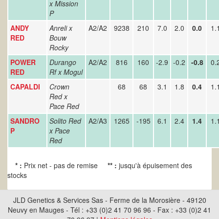
x Mission
P
ANDY
Anreli x
A2/A2
9238
210
7.0
2.0
0.0
1.
RED
Bouw
Rocky
POWER
Durango
A2/A2
816
160
-2.9
-0.2
-0.8
0.
RED
Rf x Mogul
CAPALDI
Crown
68
68
3.1
1.8
0.4
1.
Red x
Pace Red
SANDRO
Solito Red
A2/A3
1265
-195
6.1
2.4
1.4
1.
P
x Pace
Red
* :
Prix net - pas de remise
** :
jusqu'à épuisement des
stocks
JLD Genetics & Services Sas - Ferme de la Morosière - 49120
Neuvy en Mauges - Tél : +33 (0)2 41 70 96 96 - Fax : +33 (0)2 41