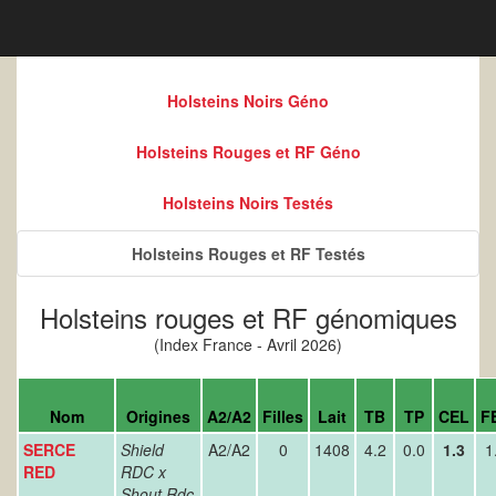
Holsteins Noirs Géno
Holsteins Rouges et RF Géno
Holsteins Noirs Testés
Holsteins Rouges et RF Testés
Holsteins rouges et RF génomiques
(Index France - Avril 2026)
Nom
Origines
A2/A2
Filles
Lait
TB
TP
CEL
F
SERCE
Shield
A2/A2
0
1408
4.2
0.0
1.3
1
RED
RDC x
Shout Rdc