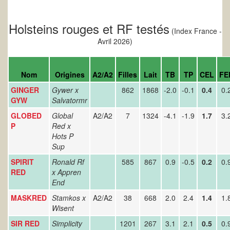
Holsteins rouges et RF testés
(Index France -
Avril 2026)
Nom
Origines
A2/A2
Filles
Lait
TB
TP
CEL
FE
GINGER
Gywer x
862
1868
-2.0
-0.1
0.4
0.
GYW
Salvatormr
GLOBED
Global
A2/A2
7
1324
-4.1
-1.9
1.7
3.
P
Red x
Hots P
Sup
SPIRIT
Ronald Rf
585
867
0.9
-0.5
0.2
0.
RED
x Appren
End
MASKRED
Stamkos x
A2/A2
38
668
2.0
2.4
1.4
1.
Wisent
SIR RED
Simplicity
1201
267
3.1
2.1
0.5
0.