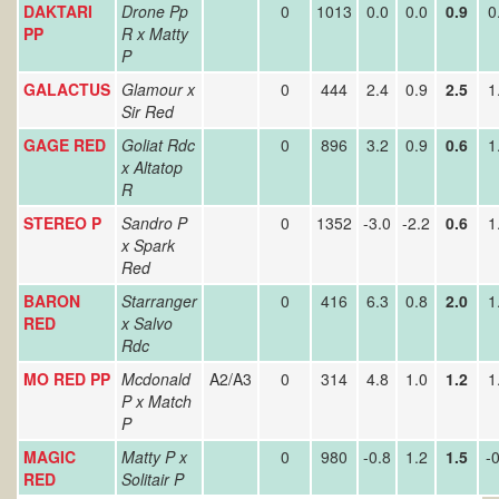
DAKTARI
Drone Pp
0
1013
0.0
0.0
0.9
0
PP
R x Matty
P
GALACTUS
Glamour x
0
444
2.4
0.9
2.5
1
Sir Red
GAGE RED
Goliat Rdc
0
896
3.2
0.9
0.6
1
x Altatop
R
STEREO P
Sandro P
0
1352
-3.0
-2.2
0.6
1
x Spark
Red
BARON
Starranger
0
416
6.3
0.8
2.0
1
RED
x Salvo
Rdc
MO RED PP
Mcdonald
A2/A3
0
314
4.8
1.0
1.2
1
P x Match
P
MAGIC
Matty P x
0
980
-0.8
1.2
1.5
-0
RED
Solitair P