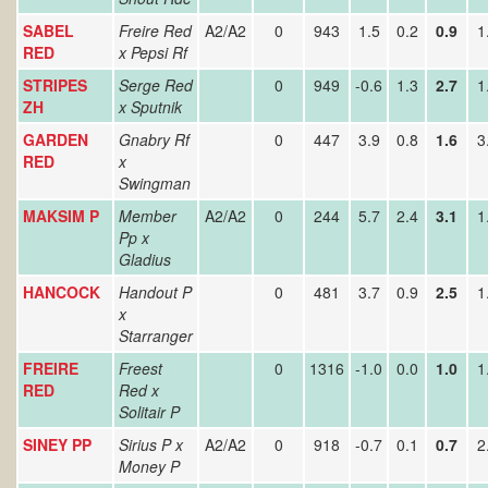
SABEL
Freire Red
A2/A2
0
943
1.5
0.2
0.9
1
RED
x Pepsi Rf
STRIPES
Serge Red
0
949
-0.6
1.3
2.7
1
ZH
x Sputnik
GARDEN
Gnabry Rf
0
447
3.9
0.8
1.6
3
RED
x
Swingman
MAKSIM P
Member
A2/A2
0
244
5.7
2.4
3.1
1
Pp x
Gladius
HANCOCK
Handout P
0
481
3.7
0.9
2.5
1
x
Starranger
FREIRE
Freest
0
1316
-1.0
0.0
1.0
1
RED
Red x
Solitair P
SINEY PP
Sirius P x
A2/A2
0
918
-0.7
0.1
0.7
2
Money P