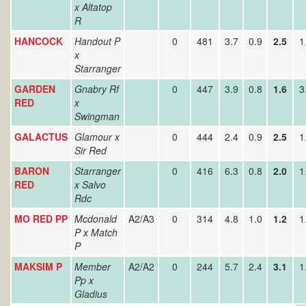
x Altatop
R
HANCOCK
Handout P
0
481
3.7
0.9
2.5
1
x
Starranger
GARDEN
Gnabry Rf
0
447
3.9
0.8
1.6
3
RED
x
Swingman
GALACTUS
Glamour x
0
444
2.4
0.9
2.5
1
Sir Red
BARON
Starranger
0
416
6.3
0.8
2.0
1
RED
x Salvo
Rdc
MO RED PP
Mcdonald
A2/A3
0
314
4.8
1.0
1.2
1
P x Match
P
MAKSIM P
Member
A2/A2
0
244
5.7
2.4
3.1
1
Pp x
Gladius