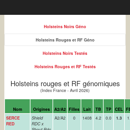
Holsteins Noirs Géno
Holsteins Rouges et RF Géno
Holsteins Noirs Testés
Holsteins Rouges et RF Testés
Holsteins rouges et RF génomiques
(Index France - Avril 2026)
Nom
Origines
A2/A2
Filles
Lait
TB
TP
CEL
F
SERCE
Shield
A2/A2
0
1408
4.2
0.0
1.3
1
RED
RDC x
Shout Rdc