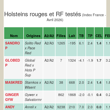
Holsteins rouges et RF testés
(Index France -
Avril 2026)
Nom
Origines
A2/A2
Filles
Lait
TB
TP
CEL
FE
SANDRO
Solito Red
A2/A3
1265
-195
6.1
2.4
1.4
1.
P
x Pace
Red
GLOBED
Global
A2/A2
7
1324
-4.1
-1.9
1.7
3.
P
Red x
Hots P
Sup
MASKRED
Stamkos x
A2/A2
38
668
2.0
2.4
1.4
1.
Wisent
GINGER
Gywer x
862
1868
-2.0
-0.1
0.4
0.
GYW
Salvatormr
ANDY
Anreli x
A2/A2
9238
210
7.0
2.0
0.0
1.