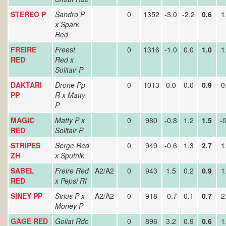
STEREO P
Sandro P
0
1352
-3.0
-2.2
0.6
1
x Spark
Red
FREIRE
Freest
0
1316
-1.0
0.0
1.0
1
RED
Red x
Solitair P
DAKTARI
Drone Pp
0
1013
0.0
0.0
0.9
0
PP
R x Matty
P
MAGIC
Matty P x
0
980
-0.8
1.2
1.5
-0
RED
Solitair P
STRIPES
Serge Red
0
949
-0.6
1.3
2.7
1
ZH
x Sputnik
SABEL
Freire Red
A2/A2
0
943
1.5
0.2
0.9
1
RED
x Pepsi Rf
SINEY PP
Sirius P x
A2/A2
0
918
-0.7
0.1
0.7
2
Money P
GAGE RED
Goliat Rdc
0
896
3.2
0.9
0.6
1