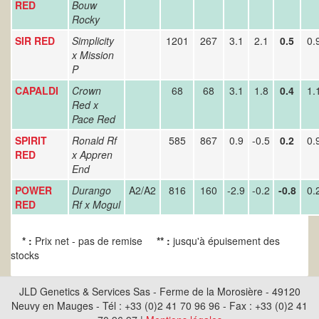
RED
Bouw
Rocky
SIR RED
Simplicity
1201
267
3.1
2.1
0.5
0.
x Mission
P
CAPALDI
Crown
68
68
3.1
1.8
0.4
1.
Red x
Pace Red
SPIRIT
Ronald Rf
585
867
0.9
-0.5
0.2
0.
RED
x Appren
End
POWER
Durango
A2/A2
816
160
-2.9
-0.2
-0.8
0.
RED
Rf x Mogul
* :
Prix net - pas de remise
** :
jusqu'à épuisement des
stocks
JLD Genetics & Services Sas - Ferme de la Morosière - 49120
Neuvy en Mauges - Tél : +33 (0)2 41 70 96 96 - Fax : +33 (0)2 41