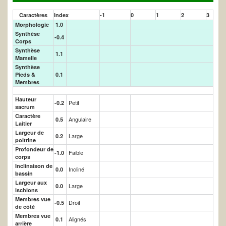
Caractères
Index
-1
0
1
2
3
Morphologie
1.0
Synthèse
-0.4
Corps
Synthèse
1.1
Mamelle
Synthèse
Pieds &
0.1
Membres
Hauteur
Petit
-0.2
sacrum
Caractère
Angulaire
0.5
Laitier
Largeur de
Large
0.2
poitrine
Profondeur de
Faible
-1.0
corps
Inclinaison de
Incliné
0.0
bassin
Largeur aux
Large
0.0
ischions
Membres vue
Droit
-0.5
de côté
Membres vue
Alignés
0.1
arrière