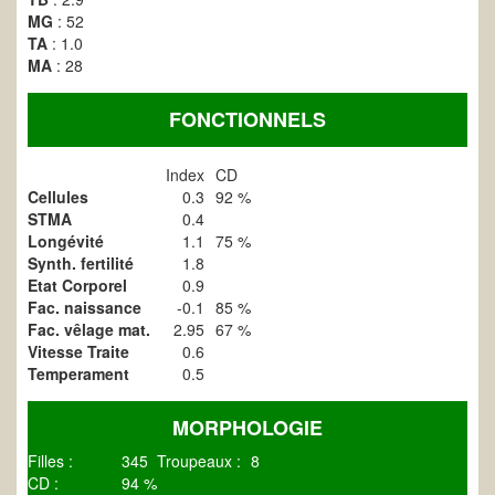
MG
: 52
TA
: 1.0
MA
: 28
FONCTIONNELS
Index
CD
Cellules
0.3
92 %
STMA
0.4
Longévité
1.1
75 %
Synth. fertilité
1.8
Etat Corporel
0.9
Fac. naissance
-0.1
85 %
Fac. vêlage mat.
2.95
67 %
Vitesse Traite
0.6
Temperament
0.5
MORPHOLOGIE
Filles :
345
Troupeaux :
8
CD :
94 %