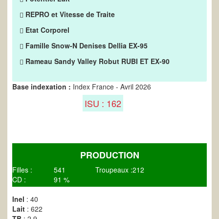
REPRO et Vitesse de Traite
Etat Corporel
Famille Snow-N Denises Dellia EX-95
Rameau Sandy Valley Robut RUBI ET EX-90
Base indexation :
Index France - Avril 2026
ISU : 162
PRODUCTION
Filles :
541
Troupeaux :
212
CD :
91 %
Inel
: 40
Lait
: 622
TB
: 2.9