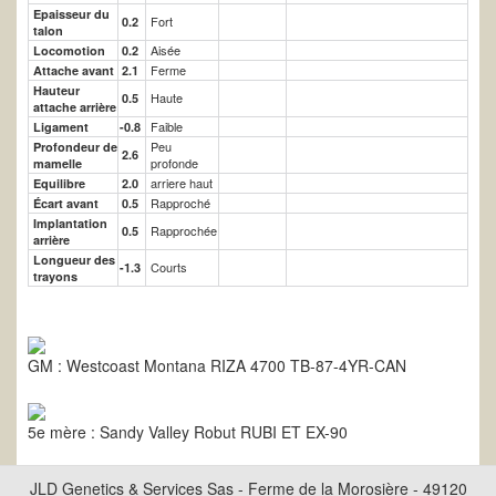
Epaisseur du
Fort
0.2
talon
Aisée
Locomotion
0.2
Ferme
Attache avant
2.1
Hauteur
Haute
0.5
attache arrière
Faible
Ligament
-0.8
Peu
Profondeur de
2.6
profonde
mamelle
arriere haut
Equilibre
2.0
Rapproché
Écart avant
0.5
Implantation
Rapprochée
0.5
arrière
Longueur des
Courts
-1.3
trayons
GM : Westcoast Montana RIZA 4700 TB-87-4YR-CAN
5e mère : Sandy Valley Robut RUBI ET EX-90
JLD Genetics & Services Sas - Ferme de la Morosière - 49120