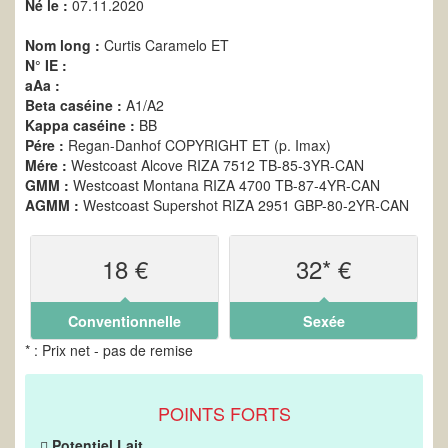
Né le :
07.11.2020
Nom long :
Curtis Caramelo ET
N° IE :
aAa :
Beta caséine :
A1/A2
Kappa caséine :
BB
Pére :
Regan-Danhof COPYRIGHT ET (p. Imax)
Mére :
Westcoast Alcove RIZA 7512 TB-85-3YR-CAN
GMM :
Westcoast Montana RIZA 4700 TB-87-4YR-CAN
AGMM :
Westcoast Supershot RIZA 2951 GBP-80-2YR-CAN
18 €
32* €
Conventionnelle
Sexée
* : Prix net - pas de remise
POINTS FORTS
Potentiel Lait