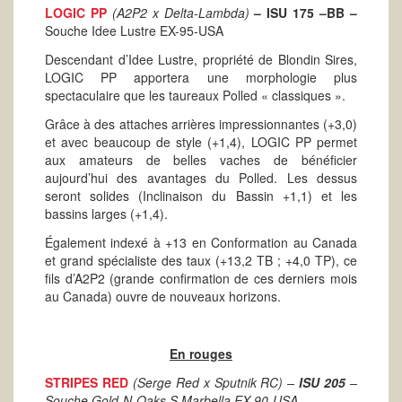
LOGIC PP
(A2P2 x Delta-Lambda)
– ISU 175 –BB –
Souche Idee Lustre EX-95-USA
Descendant d’Idee Lustre, propriété de Blondin Sires,
LOGIC PP apportera une morphologie plus
spectaculaire que les taureaux Polled « classiques ».
Grâce à des attaches arrières impressionnantes (+3,0)
et avec beaucoup de style (+1,4), LOGIC PP permet
aux amateurs de belles vaches de bénéficier
aujourd’hui des avantages du Polled. Les dessus
seront solides (Inclinaison du Bassin +1,1) et les
bassins larges (+1,4).
Également indexé à +13 en Conformation au Canada
et grand spécialiste des taux (+13,2 TB ; +4,0 TP), ce
fils d’A2P2 (grande confirmation de ces derniers mois
au Canada) ouvre de nouveaux horizons.
En rouges
STRIPES RED
(Serge Red x Sputnik RC) –
ISU 205
–
Souche Gold-N-Oaks S Marbella EX-90-USA