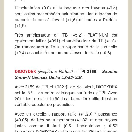
L’implantation (0,0) et la longueur des trayons (-0,4)
sont celles recherchées actuellement, les attaches de
mamelle fermes à l’avant (+1,6) et hautes à l’arrière
(+1,9).
Très améliorateur en TB (+5,2), PLATINUM est
également laitier (+991) et améliorateur du TP (+1,6).
On remarquera enfin une super santé de la mamelle
(+2,4) associée à une bonne vitesse de traite (+0,8).
DIGGYDEX
(Esquire x Parfect)
– TPI 3159
– Souche
Snow-N Denises Dellia EX-95-USA
Avec 3159 de TPI et 1062 $ de Net Merit, DIGGYDEX
est le N° 1 de notre catalogue sur index gTPI. Avec
2011 Ibs. de lait et 190 Ibs. de matière utile, il est un
véritable booster de production.
Avec un excellent rapport taille (+1,20) / puissance
(+0,65), de très bons membres (+1,32) et des trayons
justes comme il faut (0,51 Implantation ; 0,52
Longueur) DIGGYDEX est l’un des fils d’Esquire parmi