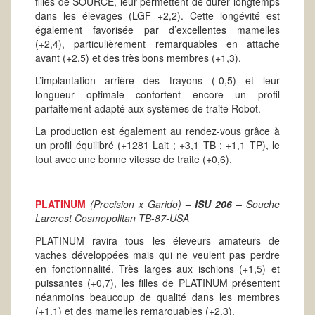
filles de SOURCE, leur permettent de durer longtemps
dans les élevages (LGF +2,2). Cette longévité est
également favorisée par d’excellentes mamelles
(+2,4), particulièrement remarquables en attache
avant (+2,5) et des très bons membres (+1,3).
L’implantation arrière des trayons (-0,5) et leur
longueur optimale confortent encore un profil
parfaitement adapté aux systèmes de traite Robot.
La production est également au rendez-vous grâce à
un profil équilibré (+1281 Lait ; +3,1 TB ; +1,1 TP), le
tout avec une bonne vitesse de traite (+0,6).
PLATINUM
(Precision x Garido)
–
ISU 206
– Souche
Larcrest Cosmopolitan TB-87-USA
PLATINUM ravira tous les éleveurs amateurs de
vaches développées mais qui ne veulent pas perdre
en fonctionnalité. Très larges aux ischions (+1,5) et
puissantes (+0,7), les filles de PLATINUM présentent
néanmoins beaucoup de qualité dans les membres
(+1,1) et des mamelles remarquables (+2,3).