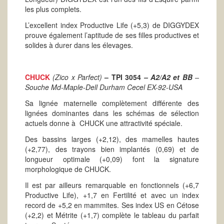
les plus complets.
L’excellent index Productive Life (+5,3) de DIGGYDEX
prouve également l’aptitude de ses filles productives et
solides à durer dans les élevages.
CHUCK
(Zico x Parfect)
– TPI 3054
– A2/A2 et BB
–
Souche Md-Maple-Dell Durham Cecel EX-92-USA
Sa lignée maternelle complètement différente des
lignées dominantes dans les schémas de sélection
actuels donne à CHUCK une attractivité spéciale.
Des bassins larges (+2,12), des mamelles hautes
(+2,77), des trayons bien implantés (0,69) et de
longueur optimale (+0,09) font la signature
morphologique de CHUCK.
Il est par ailleurs remarquable en fonctionnels (+6,7
Productive Life), +1,7 en Fertilité et avec un index
record de +5,2 en mammites. Ses index US en Cétose
(+2,2) et Métrite (+1,7) complète le tableau du parfait