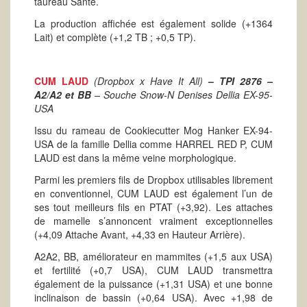
taureau Santé.
La production affichée est également solide (+1364
Lait) et complète (+1,2 TB ; +0,5 TP).
CUM LAUD
(Dropbox x Have It All)
–
TPI 2876 –
A2/A2 et BB
– Souche Snow-N Denises Dellia EX-95-
USA
Issu du rameau de Cookiecutter Mog Hanker EX-94-
USA de la famille Dellia comme HARREL RED P, CUM
LAUD est dans la même veine morphologique.
Parmi les premiers fils de Dropbox utilisables librement
en conventionnel, CUM LAUD est également l’un de
ses tout meilleurs fils en PTAT (+3,92). Les attaches
de mamelle s’annoncent vraiment exceptionnelles
(+4,09 Attache Avant, +4,33 en Hauteur Arrière).
A2A2, BB, améliorateur en mammites (+1,5 aux USA)
et fertilité (+0,7 USA), CUM LAUD transmettra
également de la puissance (+1,31 USA) et une bonne
inclinaison de bassin (+0,64 USA). Avec +1,98 de