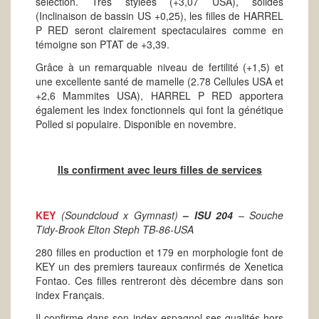
sélection. Très stylées (+3,07 USA), solides
(Inclinaison de bassin US +0,25), les filles de HARREL
P RED seront clairement spectaculaires comme en
témoigne son PTAT de +3,39.
Grâce à un remarquable niveau de fertilité (+1,5) et
une excellente santé de mamelle (2.78 Cellules USA et
+2,6 Mammites USA), HARREL P RED apportera
également les index fonctionnels qui font la génétique
Polled si populaire. Disponible en novembre.
Ils confirment avec leurs filles de services
KEY
(Soundcloud x Gymnast)
–
ISU 204
– Souche
Tidy-Brook Elton Steph TB-86-USA
280 filles en production et 179 en morphologie font de
KEY un des premiers taureaux confirmés de Xenetica
Fontao. Ces filles rentreront dès décembre dans son
index Français.
Il confirme dans son index espagnol ses qualités hors