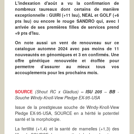
L'indexation d'août a vu la confirmation de
nombreux taureaux dont certains de manière
exceptionnelle : GUIRI (+11 Isu), NEAL et GOLF (+6
pts Isu) ou encore le rouge SANDRO qui, avec l
arrivée de ses premières filles de services prend
+9 pts d'Isu.
On note aussi un vent de renouveau sur ce
catalogue automne 2024 avec pas moins de 11
nouveautés en génomiques et 3 en confirmés.
Une
offre génétique renouvelée et étoffée pour
permettre d’assurer au mieux tous vos
accouplements pour les prochains mois.
SOURCE
(Shout RC x Gladius)
–
ISU 205
–
BB
-
Souche Windy-Knoll-View Pledge EX-95-USA
Issue de la prestigieuse souche de Windy-Knoll-View
Pledge EX-95-USA, SOURCE en a hérité le potentiel
santé et la morphologie.
La fertilité (+1,4) et la santé de mamelles (+1,3) des