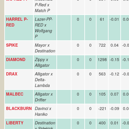
P-Red x
Match P
HARREL P-
Lazer-PP-
0
0
61
-0.01
0.0
RED
RED x
Wolfgang
P
SPIKE
Mayor x
0
0
722
0.04
-0.
Destination
DIAMOND
Zippy x
0
0
1298
-0.15
-0.
Alligator
DRAX
Alligator x
0
0
563
-0.12
-0.
Delta-
Lambda
MALBEC
Alligator x
0
0
105
0.07
0.0
Drifter
BLACKBURN
Davinci x
0
0
-221
-0.09
0.0
Haniko
LIBERTY
Destination
0
0
400
0.01
-0.
x
Sidekick