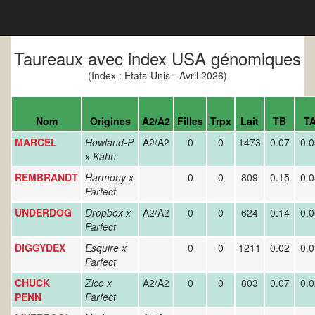
Taureaux avec index USA génomiques
(Index : Etats-Unis - Avril 2026)
Nom
Origines
A2/A2
Filles
Trpx
Lait
TB
T
MARCEL
Howland-P
A2/A2
0
0
1473
0.07
0.0
x
Kahn
REMBRANDT
Harmony x
0
0
809
0.15
0.0
Parfect
UNDERDOG
Dropbox x
A2/A2
0
0
624
0.14
0.0
Parfect
DIGGYDEX
Esquire x
0
0
1211
0.02
0.0
Parfect
CHUCK
Zico x
A2/A2
0
0
803
0.07
0.0
PENN
Parfect