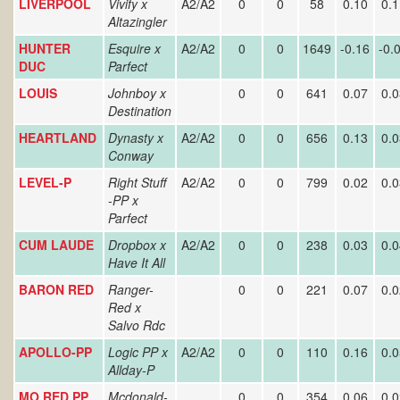
LIVERPOOL
Vivify x
A2/A2
0
0
58
0.10
0.1
Altazingler
HUNTER
Esquire x
A2/A2
0
0
1649
-0.16
-0.
DUC
Parfect
LOUIS
Johnboy x
0
0
641
0.07
0.0
Destination
HEARTLAND
Dynasty x
A2/A2
0
0
656
0.13
0.0
Conway
LEVEL-P
Right Stuff
A2/A2
0
0
799
0.02
0.0
-PP x
Parfect
CUM LAUDE
Dropbox x
A2/A2
0
0
238
0.03
0.0
Have It All
BARON RED
Ranger-
0
0
221
0.07
0.0
Red x
Salvo Rdc
APOLLO-PP
Logic PP x
A2/A2
0
0
110
0.16
0.0
Allday-P
MO RED PP
Mcdonald-
0
0
354
0.06
0.0