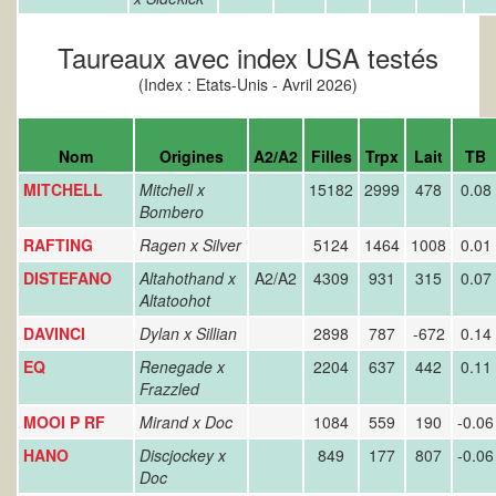
Taureaux avec index USA testés
(Index : Etats-Unis - Avril 2026)
Nom
Origines
A2/A2
Filles
Trpx
Lait
TB
MITCHELL
Mitchell x
15182
2999
478
0.08
Bombero
RAFTING
Ragen x
Silver
5124
1464
1008
0.01
DISTEFANO
Altahothand x
A2/A2
4309
931
315
0.07
Altatoohot
DAVINCI
Dylan x
Sillian
2898
787
-672
0.14
EQ
Renegade x
2204
637
442
0.11
Frazzled
MOOI P RF
Mirand x
Doc
1084
559
190
-0.06
HANO
Discjockey x
849
177
807
-0.06
Doc