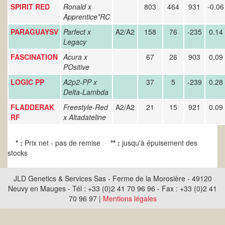
SPIRIT RED
Ronald x
803
464
931
-0.06
Apprentice*RC
PARAGUAYSV
Parfect x
A2/A2
158
76
-235
0.14
Legacy
FASCINATION
Acura x
67
26
903
0.09
POsitive
LOGIC PP
A2p2-PP x
37
5
-239
0.28
Delta-Lambda
FLADDERAK
Freestyle-Red
A2/A2
21
15
921
0.09
RF
x
Altadateline
* :
Prix net - pas de remise
** :
jusqu'à épuisement des
stocks
JLD Genetics & Services Sas - Ferme de la Morosière - 49120
Neuvy en Mauges - Tél : +33 (0)2 41 70 96 96 - Fax : +33 (0)2 41
70 96 97 |
Mentions légales