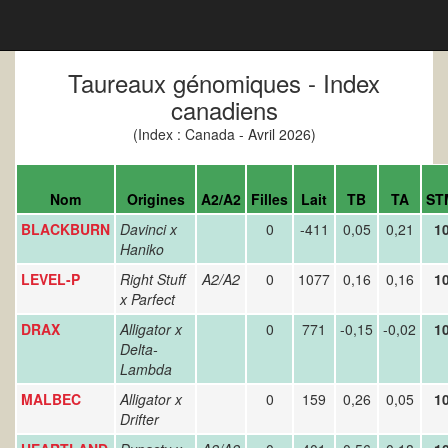
Taureaux génomiques - Index
canadiens
(Index : Canada - Avril 2026)
Nom
Origines
A2/A2
Filles
Lait
TB
TA
ST
BLACKBURN
Davinci x
0
-411
0,05
0,21
1
Haniko
LEVEL-P
Right Stuff
A2/A2
0
1077
0,16
0,16
1
x Parfect
DRAX
Alligator x
0
771
-0,15
-0,02
1
Delta-
Lambda
MALBEC
Alligator x
0
159
0,26
0,05
1
Drifter