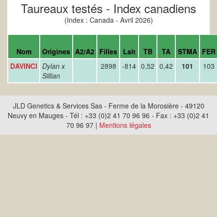
Taureaux testés - Index canadiens
(Index : Canada - Avril 2026)
Nom
Origines
A2/A2
Filles
Lait
TB
TA
STMA
FER
DAVINCI
Dylan x
2898
-814
0,52
0,42
101
103
Sillian
JLD Genetics & Services Sas - Ferme de la Morosière - 49120
Neuvy en Mauges - Tél : +33 (0)2 41 70 96 96 - Fax : +33 (0)2 41
70 96 97 |
Mentions légales