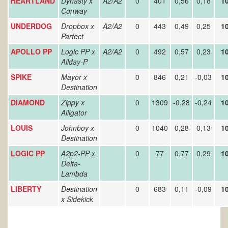
HEARTLAND
Dynasty x
A2/A2
0
401
0,56
0,18
1
Conway
UNDERDOG
Dropbox x
A2/A2
0
443
0,49
0,25
1
Parfect
APOLLO PP
Logic PP x
A2/A2
0
492
0,57
0,23
1
Allday-P
SPIKE
Mayor x
0
846
0,21
-0,03
1
Destination
DIAMOND
Zippy x
0
1309
-0,28
-0,24
1
Alligator
LOUIS
Johnboy x
0
1040
0,28
0,13
1
Destination
LOGIC PP
A2p2-PP x
0
77
0,77
0,29
1
Delta-
Lambda
LIBERTY
Destination
0
683
0,11
-0,09
1
x Sidekick