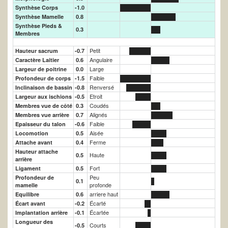
Synthèse Corps
-1.0
Synthèse Mamelle
0.8
Synthèse Pieds &
0.3
Membres
Petit
Hauteur sacrum
-0.7
Angulaire
Caractère Laitier
0.6
Large
Largeur de poitrine
0.0
Faible
Profondeur de corps
-1.5
Renversé
Inclinaison de bassin
-0.8
Etroit
Largeur aux ischions
-0.5
Coudés
Membres vue de côté
0.3
Alignés
Membres vue arrière
0.7
Faible
Epaisseur du talon
-0.6
Aisée
Locomotion
0.5
Ferme
Attache avant
0.4
Hauteur attache
Haute
0.5
arrière
Fort
Ligament
0.5
Peu
Profondeur de
0.1
profonde
mamelle
arriere haut
Equilibre
0.6
Écarté
Écart avant
-0.2
Écartée
Implantation arrière
-0.1
Longueur des
Courts
-0.5