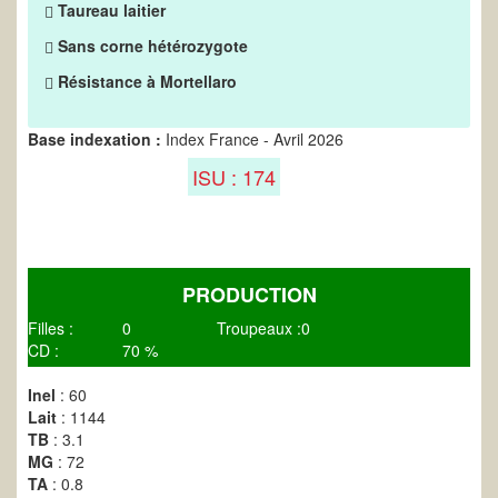
Taureau laitier
Sans corne hétérozygote
Résistance à Mortellaro
Base indexation :
Index France - Avril 2026
ISU : 174
PRODUCTION
Filles :
0
Troupeaux :
0
CD :
70 %
Inel
: 60
Lait
: 1144
TB
: 3.1
MG
: 72
TA
: 0.8