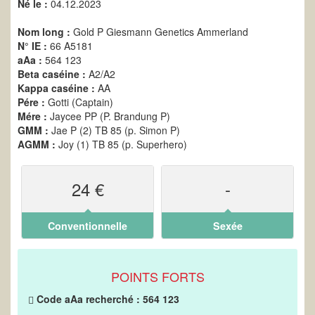
Né le :
04.12.2023
Nom long :
Gold P Giesmann Genetics Ammerland
N° IE :
66 A5181
aAa :
564 123
Beta caséine :
A2/A2
Kappa caséine :
AA
Pére :
Gotti (Captain)
Mére :
Jaycee PP (P. Brandung P)
GMM :
Jae P (2) TB 85 (p. Simon P)
AGMM :
Joy (1) TB 85 (p. Superhero)
24 €
-
Conventionnelle
Sexée
POINTS FORTS
Code aAa recherché : 564 123