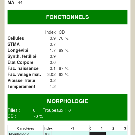
MA
: 44
FONCTIONNELS
Index
CD
Cellules
0.9
70 %
STMA
0.7
Longévité
1.7
69 %
Synth. fertilité
0.9
Etat Corporel
0.0
Fac. naissance
-0.1
67 %
Fac. vêlage mat.
3.02
63 %
Vitesse Traite
0.2
Temperament
1.2
MORPHOLOGIE
Filles :
0
Troupeaux :
0
CD :
70 %
Caractères
Index
-1
0
1
2
3
Morphologie
0.9