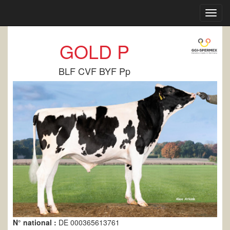
Toggl
navig
GOLD P
BLF CVF BYF Pp
N° national :
DE 000365613761