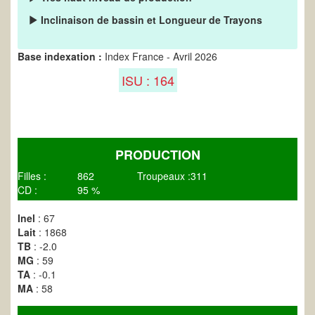
Inclinaison de bassin et Longueur de Trayons
Base indexation :
Index France - Avril 2026
ISU : 164
PRODUCTION
Filles :
862
Troupeaux :
311
CD :
95 %
Inel
: 67
Lait
: 1868
TB
: -2.0
MG
: 59
TA
: -0.1
MA
: 58