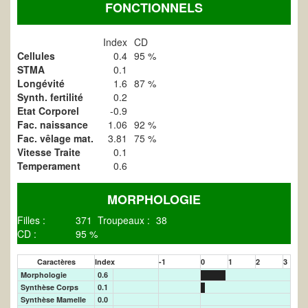
FONCTIONNELS
Index
CD
Cellules
0.4
95 %
STMA
0.1
Longévité
1.6
87 %
Synth. fertilité
0.2
Etat Corporel
-0.9
Fac. naissance
1.06
92 %
Fac. vêlage mat.
3.81
75 %
Vitesse Traite
0.1
Temperament
0.6
MORPHOLOGIE
Filles :
371
Troupeaux :
38
CD :
95 %
Caractères
Index
-1
0
1
2
3
Morphologie
0.6
Synthèse Corps
0.1
Synthèse Mamelle
0.0