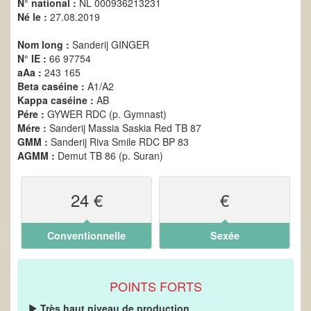
N° national :
NL 000936213231
Né le :
27.08.2019
Nom long :
Sanderij GINGER
N° IE :
66 97754
aAa :
243 165
Beta caséine :
A1/A2
Kappa caséine :
AB
Pére :
GYWER RDC (p. Gymnast)
Mére :
Sanderij Massia Saskia Red TB 87
GMM :
Sanderij Riva Smile RDC BP 83
AGMM :
Demut TB 86 (p. Suran)
24 €
€
Conventionnelle
Sexée
POINTS FORTS
Très haut niveau de production