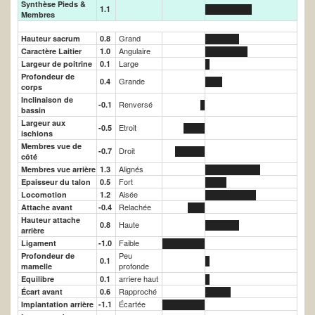
Synthèse Pieds &
1.1
Membres
Grand
Hauteur sacrum
0.8
Angulaire
Caractère Laitier
1.0
Large
Largeur de poitrine
0.1
Profondeur de
Grande
0.4
corps
Inclinaison de
Renversé
-0.1
bassin
Largeur aux
Etroit
-0.5
ischions
Membres vue de
Droit
-0.7
côté
Alignés
Membres vue arrière
1.3
Fort
Epaisseur du talon
0.5
Aisée
Locomotion
1.2
Relachée
Attache avant
-0.4
Hauteur attache
Haute
0.8
arrière
Faible
Ligament
-1.0
Peu
Profondeur de
0.1
profonde
mamelle
arriere haut
Equilibre
0.1
Rapproché
Écart avant
0.6
Écartée
Implantation arrière
-1.1